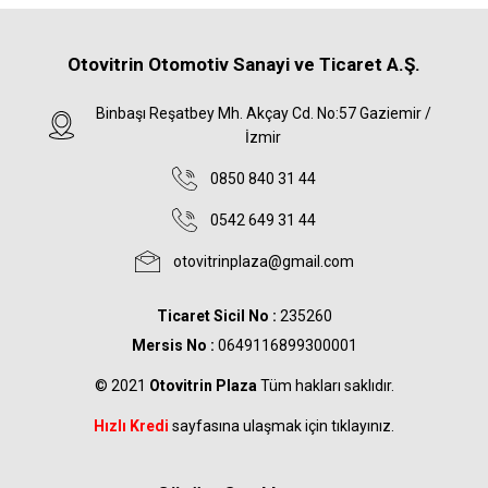
Otovitrin Otomotiv Sanayi ve Ticaret A.Ş.
Binbaşı Reşatbey Mh. Akçay Cd. No:57 Gaziemir /
İzmir
0850 840 31 44
0542 649 31 44
otovitrinplaza@gmail.com
Ticaret Sicil No :
235260
Mersis No :
0649116899300001
© 2021
Otovitrin Plaza
Tüm hakları saklıdır.
Hızlı Kredi
sayfasına ulaşmak için tıklayınız.